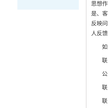
思想作
是、客
反映问
人反馈
如
联
公
联
联