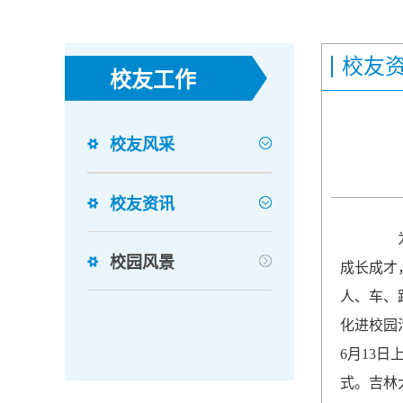
校友
校友工作
校友风采
校友资讯
为深
校园风景
成长成才
人、车、
化进校园
6月13
式。吉林