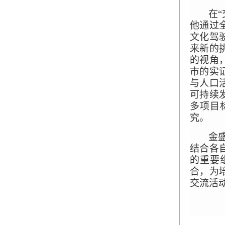
在
他通过
文化驾
来新的
的视角
市的实
与人口
可持续
多项目
究。
金
结合各
的重要
合，为
交流活