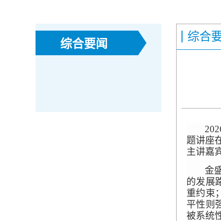
综合
综合要闻
2
题讲座
主讲嘉
金
的发展
重约束
平性则
被系统