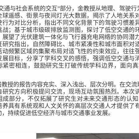
“交通与社会系统的交互”部分，金教授从地理、驾驶
全球遥感、街景与夜间灯光大数据，揭示了人地关系
驶行为对比分析，指出不同文化背景下的驾驶习惯差
挑战；基于城市级碳排放监测图，探讨了低空交通的
，展望了光伏建筑一体化与飞行器充电网络的协同潜
证研究指出，自然障碍比、城市紧凑性和城市面积对
活动频繁区域的集聚布局对适飞性的约束效应，往往
发展目标，分享了学科交叉的感悟，强调低空交通与
标紧密相连，鼓励研究生打破传统学科边界，面向真
盛教授的报告内容充实、深入浅出、层次分明。在交流
自研究方向积极提问交流，现场互动氛围热烈。本次
组成部分，不仅拓展了研究生对未来交通形态的认知
培养具有系统观和人文关怀的高层次交通人才提供了
动，持续促进低空经济与城市交通事业发展。