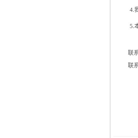
4.
5.
联
联