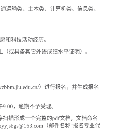
交通运输类、土木类、计算机类、信息类、
愿和科技活动经历。
上（或具备其它外语成绩水平证明）。
/yzbbm.jlu.edu.cn/
）进行报名，并生成报名
午
9:00
，逾期不予受理。
序扫描形成一个完整的
pdf
文档，文档命名
txyyjsbgs@163.com
（邮件名称
“
报名专业代