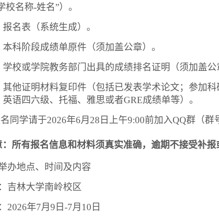
学校名称
-
姓名
”
）。
）报名表（系统生成）。
）本科阶段成绩单原件（须加盖公章）。
）学校或学院教务部门出具的成绩排名证明（须加盖公
）其他证明材料复印件（包括已发表学术论文；参加科
；英语四六级、托福、雅思或者
GRE
成绩单等）。
报名同学请于
2026
年
6
月
28
日上午
9:00
前加入
QQ
群（
群
意：所有报名信息和材料须真实准确，逾期不接受补报
举办地点、时间及内容
：吉林大学南岭校区
：
2026
年
7
月
9
日
-7
月
10
日