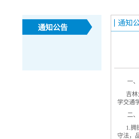
通知
通知公告
一、
吉林
学交通
二、
1.
拥
守法，