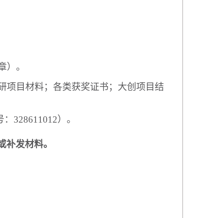
章）。
研项目材料；各类获奖证书；大创项目结
号
：
328611012
）。
或补发材料。