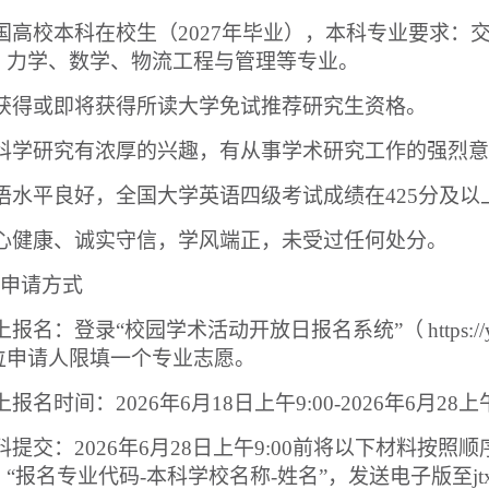
国高校本科在校生（
2027
年毕业），本科专业要求：
、力学、数学、物流工程与管理等专业。
获得或即将获得所读大学免试推荐研究生资格。
科学研究有浓厚的兴趣，有从事学术研究工作的强烈意
语水平良好，全国大学英语四级考试成绩在
425
分及以
心健康、诚实守信，学风端正，未受过任何处分。
申请方式
上报名：登录
“
校园学术活动开放日报名系统
”
（
https:/
位申请人限填一个专业志愿。
上报名时间：
2026
年
6
月
18
日上午
9:00-2026
年
6
月
28
上
料提交：
2026
年
6
月
28
日上午
9:00
前将以下材料按照顺
：
“
报名专业代码
-
本科学校名称
-
姓名
”
，发送电子版至
j