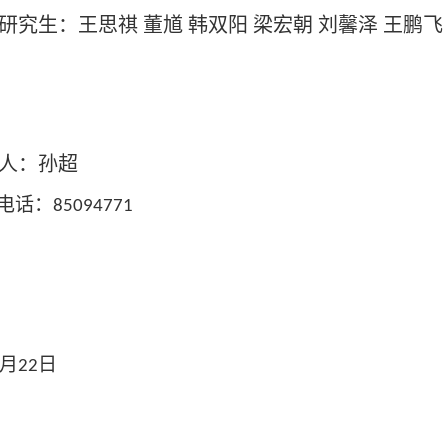
研究生：王思祺 董馗 韩双阳 梁宏朝 刘馨泽 王鹏飞
人：孙超
电话：
85094771
月
日
22