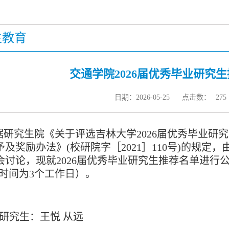
生教育
交通学院2026届优秀毕业研究
日期：2026-05-25
点击数：
275
据研究生院《关于评选吉林大学
2026
届优秀毕业研究
予及奖励办法》
(
校研院字［
2021
］
110
号
)
的规定，
会讨论，现就
2026
届优秀毕业研究生推荐名单进行
时间为
3
个工作日）。
研究生：王悦 从远